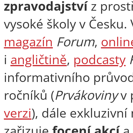
zpravodajství
z prostř
vysoké školy v Česku
magazín
Forum
,
onlin
i
angličtině
,
podcasty
informativního průvod
ročníků (
Prvákoviny
v 
verzi
), dále exkluzivn
zařizuje
focení akcí
a 