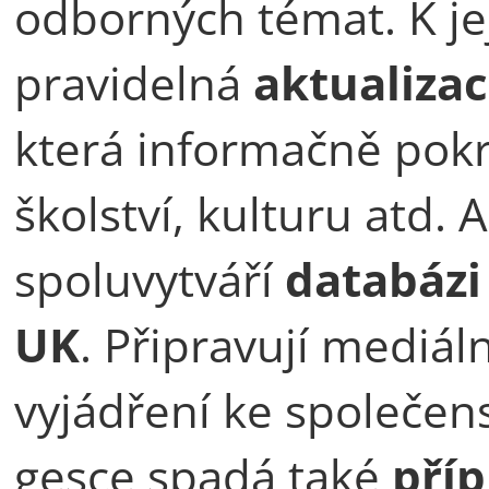
odborných témat. K jej
pravidelná
aktualiza
která informačně pokr
školství, kulturu atd. A
spoluvytváří
databázi
UK
. Připravují mediál
vyjádření ke společen
gesce spadá také
příp