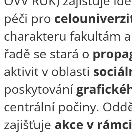
OVV RUK) zajišťuje ide
péči pro
celouniverzit
charakteru fakultám a
řadě se stará o
propa
aktivit v oblasti
sociál
poskytování
grafické
centrální počiny. Odd
zajišťuje
akce v rámci